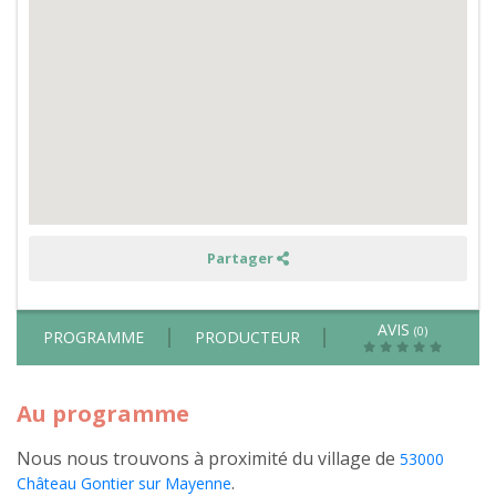
la
pomme,
rencontre
avec
les
moutons
et
atelier
potager
ou
patisserie
en
Tiny
House
Partager
AVIS
(0)
PROGRAMME
PRODUCTEUR
Au programme
Nous nous trouvons à proximité du village de
53000
.
Château Gontier sur Mayenne