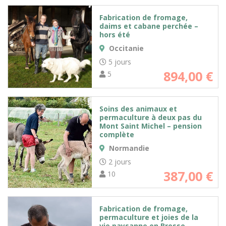
Fabrication de fromage,
daims et cabane perchée –
hors été
Occitanie
5 jours
894,00
€
5
Soins des animaux et
permaculture à deux pas du
Mont Saint Michel – pension
complète
Normandie
2 jours
387,00
€
10
Fabrication de fromage,
permaculture et joies de la
vie paysanne en Bresse