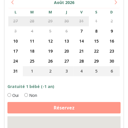
Août
2026
L
M
M
J
V
S
D
27
28
29
30
31
1
2
3
4
5
6
7
8
9
10
11
12
13
14
15
16
17
18
19
20
21
22
23
24
25
26
27
28
29
30
31
1
2
3
4
5
6
Gratuité 1 bébé (-1 an)
Oui
Non
quantité
Réservez
de
Fabrication
de
fromage
de
chèvre