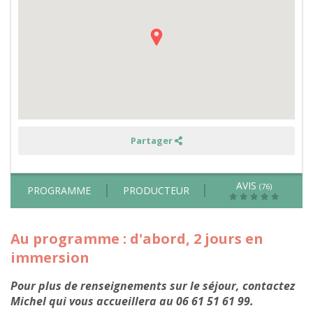
et
initiation
poney
en
Auvergne
-
Suite
Parentale
Partager
AVIS
(76)
PROGRAMME
PRODUCTEUR
Au programme : d'abord, 2 jours en
immersion
Pour plus de renseignements sur le séjour, contactez
Michel qui vous accueillera au 06 61 51 61 99.