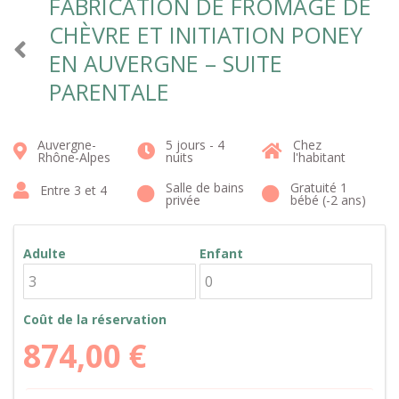
FABRICATION DE FROMAGE DE
CHÈVRE ET INITIATION PONEY
EN AUVERGNE – SUITE
PARENTALE
Auvergne-
5 jours - 4
Chez
Rhône-Alpes
nuits
l'habitant
Salle de bains
Gratuité 1
Entre 3 et 4
privée
bébé (-2 ans)
Adulte
Enfant
Coût de la réservation
874,00
€