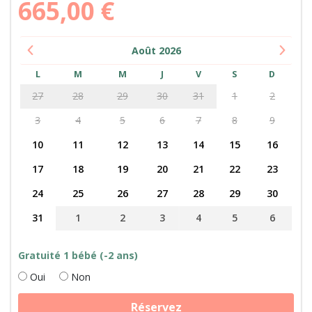
665,00
€
Août
2026
L
M
M
J
V
S
D
27
28
29
30
31
1
2
3
4
5
6
7
8
9
10
11
12
13
14
15
16
17
18
19
20
21
22
23
24
25
26
27
28
29
30
31
1
2
3
4
5
6
Gratuité 1 bébé (-2 ans)
Oui
Non
quantité
Réservez
de