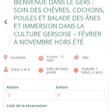
BIENVENUE DANS LE GERS :
SOIN DES CHÈVRES, COCHONS,
POULES ET BALADE DES ÂNES
ET IMMERSION DANS LA
CULTURE GERSOISE – FÉVRIER
À NOVEMBRE HORS ÉTÉ
4 jours - 3
Occitanie
Gîte
nuits
Salle de bains
Gratuité 1
Entre 2 et 6
privée
bébé (-2 ans)
Adulte
Enfant
Coût de la réservation