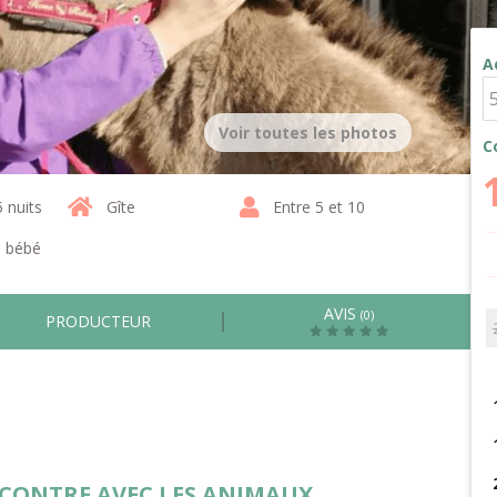
A
Voir toutes les photos
C
5 nuits
Gîte
Entre 5 et 10
1 bébé
AVIS
(0)
PRODUCTEUR
ENCONTRE AVEC LES ANIMAUX