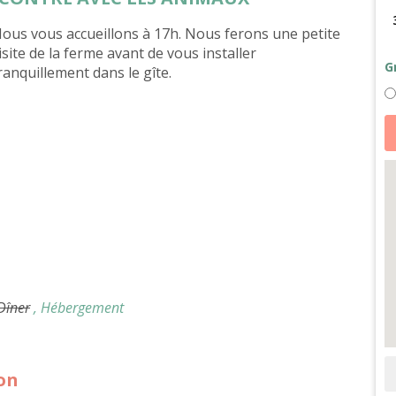
ous vous accueillons à 17h. Nous ferons une petite
isite de la ferme avant de vous installer
G
ranquillement dans le gîte.
qu
d
B
a
u
â
et
so
d
a
e
B
-
h
ét
 Dîner
, Hébergement
ion