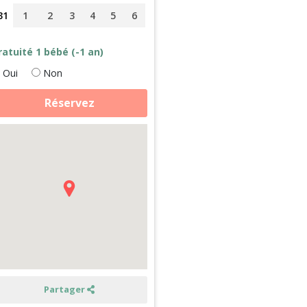
31
1
2
3
4
5
6
ratuité 1 bébé (-1 an)
Oui
Non
antité
Réservez
e
alade
vec
n
ne
ins
es
nimaux
n
retagne
ors
é
Partager