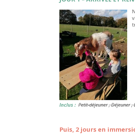
N
v
t
Inclus :
Petit-déjeuner
, Déjeuner
,
Puis, 2 jours en immers