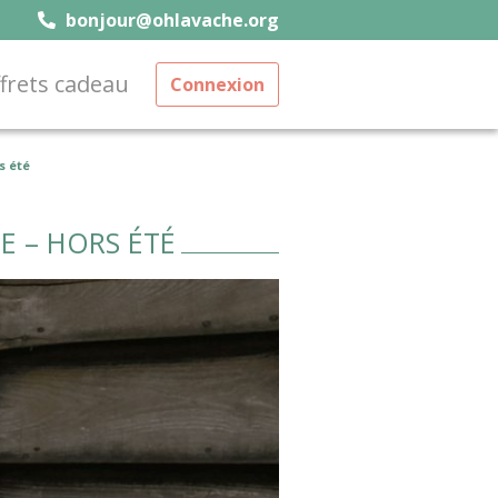
bonjour@ohlavache.org
frets cadeau
Connexion
s été
E – HORS ÉTÉ