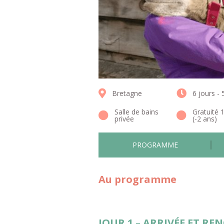
Bretagne
6 jours - 
Salle de bains
Gratuité 
privée
(-2 ans)
PROGRAMME
Au programme
JOUR 1 – ARRIVÉE ET R