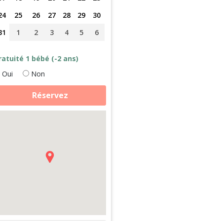
24
25
26
27
28
29
30
31
1
2
3
4
5
6
ratuité 1 bébé (-2 ans)
Oui
Non
antité
Réservez
e
elier
brication
e
avon,
ssive
ologique,
écouverte
e
eau
e
e
andonnées
n
rêt
n
sace