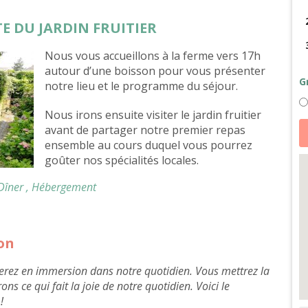
ITE DU JARDIN FRUITIER
Nous vous accueillons à la ferme vers 17h
autour d’une boisson pour vous présenter
G
notre lieu et le programme du séjour.
Nous irons ensuite visiter le jardin fruitier
qu
avant de partager notre premier repas
d
At
ensemble au cours duquel vous pourrez
fa
goûter nos spécialités locales.
d
s
le
 Dîner
, Hébergement
éc
d
d
l'
d
vi
ion
et
r
e
 serez en immersion dans notre quotidien. Vous mettrez la
fo
s ce qui fait la joie de notre quotidien. Voici le
e
Al
!