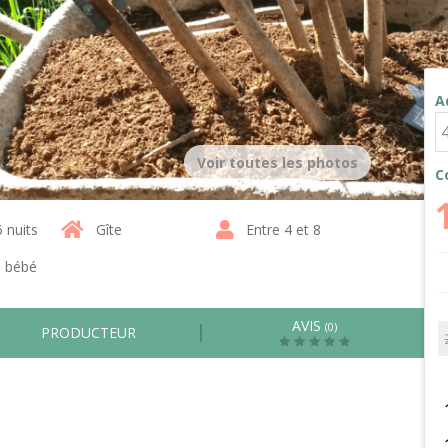
A
Voir toutes les photos
C
5 nuits
Gîte
Entre 4 et 8
1 bébé
AVIS
(0)
PRODUCTEUR