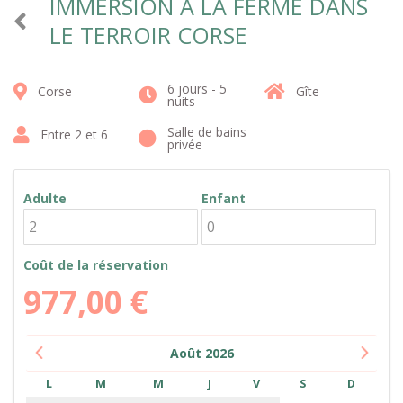
IMMERSION À LA FERME DANS
LE TERROIR CORSE
6 jours - 5
Corse
Gîte
nuits
Salle de bains
Entre 2 et 6
privée
Adulte
Enfant
Coût de la réservation
977,00
€
Août
2026
L
M
M
J
V
S
D