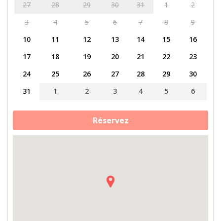
27
28
29
30
31
1
2
3
4
5
6
7
8
9
10
11
12
13
14
15
16
17
18
19
20
21
22
23
24
25
26
27
28
29
30
31
1
2
3
4
5
6
quantité
Réservez
de
Immersion
à
la
ferme
dans
le
terroir
Corse