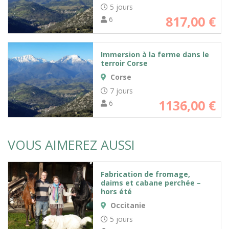
5 jours
817,00
€
6
Immersion à la ferme dans le
terroir Corse
Corse
7 jours
1136,00
€
6
VOUS AIMEREZ AUSSI
Fabrication de fromage,
daims et cabane perchée –
hors été
Occitanie
5 jours