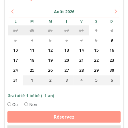
Août
2026
L
M
M
J
V
S
D
27
28
29
30
31
1
2
3
4
5
6
7
8
9
10
11
12
13
14
15
16
17
18
19
20
21
22
23
24
25
26
27
28
29
30
31
1
2
3
4
5
6
Gratuité 1 bébé (-1 an)
Oui
Non
quantité
Réservez
de
Fabrication
de