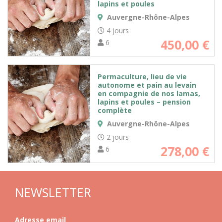
lapins et poules
Auvergne-Rhône-Alpes
4 jours
450,00
€
6
Permaculture, lieu de vie
autonome et pain au levain
en compagnie de nos lamas,
lapins et poules – pension
complète
Auvergne-Rhône-Alpes
2 jours
278,00
€
6
NEWSLETTER
Adresse email