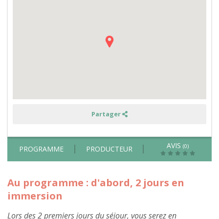
cosmétiques
à
base
de
lavande
à
deux
pas
des
Gorges
de
l'Hérault
en
gîte
naturel
Partager
AVIS
(0)
PROGRAMME
PRODUCTEUR
Au programme : d'abord, 2 jours en
immersion
Lors des 2 premiers jours du séjour, vous serez en