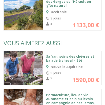
des Gorges de l’Hérault en
gîte naturel
Occitanie
8 jours
1133,00
€
4
VOUS AIMEREZ AUSSI
Safran, soins des chèvres et
balade à cheval – été
Nouvelle Aquitaine
8 jours
1590,00
€
7
Permaculture, lieu de vie
autonome et pain au levain
en compagnie de nos lamas,