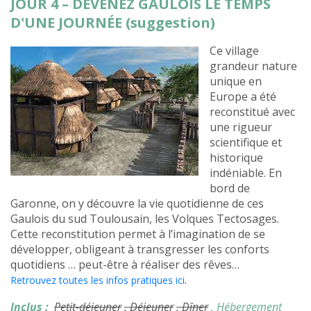
JOUR 4 – DEVENEZ GAULOIS LE TEMPS
D'UNE JOURNÉE (suggestion)
Ce village
grandeur nature
unique en
Europe a été
reconstitué avec
une rigueur
scientifique et
historique
indéniable. En
bord de
Garonne, on y découvre la vie quotidienne de ces
Gaulois du sud Toulousain, les Volques Tectosages.
Cette reconstitution permet à l’imagination de se
développer, obligeant à transgresser les conforts
quotidiens … peut-être à réaliser des rêves…
.
Retrouvez toutes les infos pratiques ici
Inclus :
Petit-déjeuner
, Déjeuner
, Dîner
, Hébergement