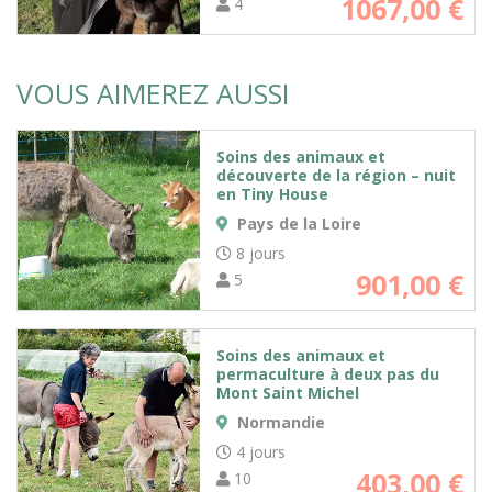
1067,00
€
4
VOUS AIMEREZ AUSSI
Soins des animaux et
découverte de la région – nuit
en Tiny House
Pays de la Loire
8 jours
901,00
€
5
Soins des animaux et
permaculture à deux pas du
Mont Saint Michel
Normandie
4 jours
403,00
€
10