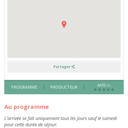
les
animaux
de
la
ferme,
balade
avec
les
ânes
et
découverte
de
l'apiculture
entourés
des
Pyrénées
Partager
AVIS
(1)
PROGRAMME
PRODUCTEUR
Au programme
L’arrivée se fait uniquement tous les jours sauf le samedi
pour cette durée de séjour.