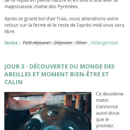
de ce repas en pleine nature et en tête à tête avec la
majestueuse chaîne des Pyrénées.
Après ce grand bol d’air frais, nous attendrons votre
retour sur la ferme et le reste de l’après-midi vous sera
libre.
Inclus :
Petit-déjeuner
, Déjeuner
, Dîner
, Hébergement
JOUR 3 - DÉCOUVERTE DU MONDE DES
ABEILLES ET MOMENT BIEN-ÊTRE ET
CALIN
Ce deuxième
matin
s’annonce
aussi doux
que le
premier.