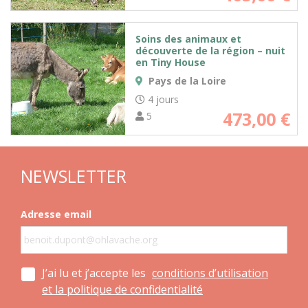
Soins des animaux et
découverte de la région – nuit
en Tiny House
Pays de la Loire
4 jours
473,00
€
5
NEWSLETTER
Adresse email
J’ai lu et j’accepte les
conditions d’utilisation
et la politique de confidentialité