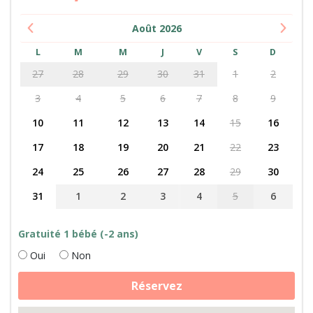
Août
2026
L
M
M
J
V
S
D
27
28
29
30
31
1
2
3
4
5
6
7
8
9
10
11
12
13
14
15
16
17
18
19
20
21
22
23
24
25
26
27
28
29
30
31
1
2
3
4
5
6
Gratuité 1 bébé (-2 ans)
Oui
Non
quantité
Réservez
de
Câlinothérapie
avec